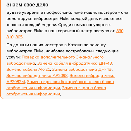
Знаем свое дело
Будьте уверены в профессионализме наших мастеров - они
ремонтируют виброметры Fluke каждый день и знают все
тонкости каждой модели. Среди самых популярных
виброметров Fluke в наш сервисный центр поступают:
830
,
810
,
805
,
По данным наших мастеров в Казани по ремонту
виброметров Fluke, наиболее востребованы следующие
услуги:
Поверка дополнительного 3-канального
вибродатчика
,
Замена кабеля вибродатчика ДН-4Э
,
Замена кабеля АК-21
,
Замена вибродатчика ДН-4Э
,
Замена вибродатчика АР2098
,
Замена вибродатчика
АР2082М
,
Замена крышки батарейного отсека блока
отображения информации
,
Замена экрана блока
отображения информации
,