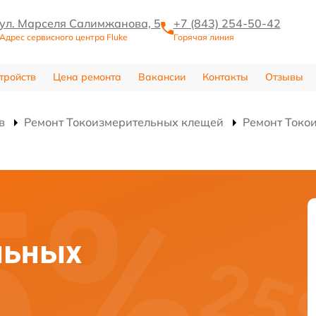
ул. Марселя Салимжанова, 5
+7 (843) 254-50-42
Адрес сервисного центра Fluke
Горячая линия
тройств
Цена ремонта
Вакансии
Контакты
Отзывы
в
Ремонт Токоизмерительных клещей
Ремонт Токо
льных