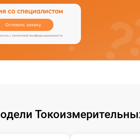
ия со специалистом
Оставить заявку
аетесь c
политикой конфиденциальности
одели Токоизмерительных