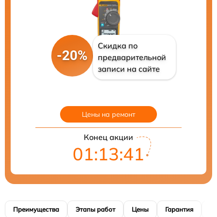
Скидка по
-20%
предварительной
записи на сайте
Цены на ремонт
Конец акции
01:13:40
Преимущества
Этапы работ
Цены
Гарантия
М