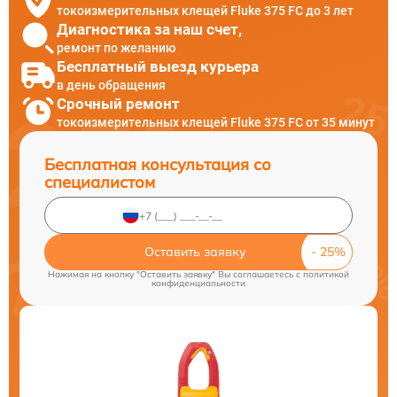
токоизмерительных клещей Fluke 375 FC до 3 лет
Диагностика за наш счет,
ремонт по желанию
Бесплатный выезд курьера
в день обращения
Срочный ремонт
токоизмерительных клещей Fluke 375 FC от 35 минут
Бесплатная консультация со
специалистом
Оставить заявку
Нажимая на кнопку "Оставить заявку" Вы соглашаетесь c
политикой
конфиденциальности