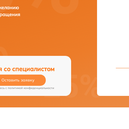
 желанию
бращения
я со специалистом
Оставить заявку
есь c
политикой конфиденциальности