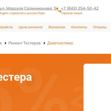
ул. Марселя Салимжанова, 5
+7 (843) 254-50-42
Адрес сервисного центра Fluke
Горячая линия
тройств
Цена ремонта
Вакансии
Контакты
Отзывы
в
Ремонт Тестеров
Диагностика
естера