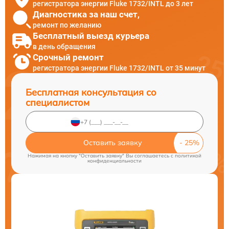
регистратора энергии Fluke 1732/INTL до 3 лет
Диагностика за наш счет,
ремонт по желанию
Бесплатный выезд курьера
в день обращения
Срочный ремонт
регистратора энергии Fluke 1732/INTL от 35 минут
Бесплатная консультация со
специалистом
Оставить заявку
Нажимая на кнопку "Оставить заявку" Вы соглашаетесь c
политикой
конфиденциальности