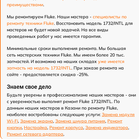
преимуществами
.
Мы ремонтируем Fluke. Наши мастера -
специалисты по
ремонту техники Fluke
. Восстановить модель 1732/INTL для
мастеров не будет новой задачей. На все виды
проведенных работ у нас имеется гарантия.
Минимальные сроки выполнения ремонта. Мы большая
сеть мастерских техники Fluke. Мы имеем более 20 тыс.
запчастей. И возможно на наших складах
уже имеется
запчасть на модель 1732/INTL
. При заказе ремонта на
сайте - предоставляется скидка -25%.
Знаем свое дело
Будьте уверены в профессионализме наших мастеров - они
с уверенностью выполнят ремонт Fluke 1732/INTL. По
данным наших мастеров в Казани по ремонту Fluke,
наиболее востребованы следующие услуги:
Замена модуля
Wi-Fi
,
Замена экрана
,
Замена шнура питания
,
Ремонт
кнопки
,
Настройка
,
Ремонт корпуса
,
Замена индикатора
,
Ремонт сетевого адаптера
,