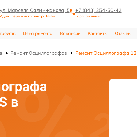
ул. Марселя Салимжанова, 5
+7 (843) 254-50-42
Адрес сервисного центра Fluke
Горячая линия
тройств
Цена ремонта
Вакансии
Контакты
Отзывы
в
Ремонт Осциллографов
Ремонт Осциллографа 12
лографа
S в