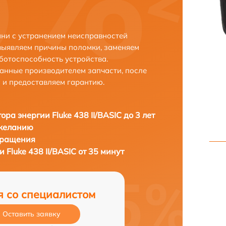
зани с устранением неисправностей
выявляем причины поломки, заменяем
ботоспособность устройства.
анные производителем запчасти, после
 и предоставляем гарантию.
ора энергии Fluke 438 II/BASIC до 3 лет
 желанию
бращения
 Fluke 438 II/BASIC от 35 минут
я со специалистом
Оставить заявку