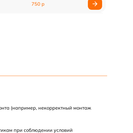
750 р
450 р
750 р
1500 р
700 р
850 р
650 р
монта (например, некорректный монтаж
590 р
стикам при соблюдении условий