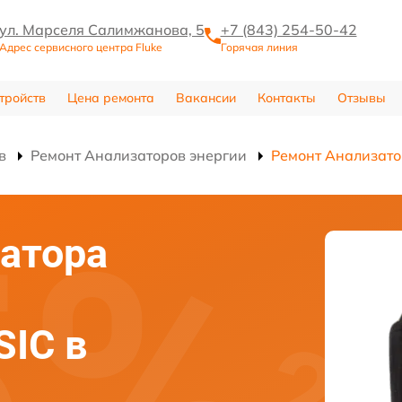
ул. Марселя Салимжанова, 5
+7 (843) 254-50-42
Адрес сервисного центра Fluke
Горячая линия
тройств
Цена ремонта
Вакансии
Контакты
Отзывы
в
Ремонт Анализаторов энергии
Ремонт Анализатор
атора
SIC в