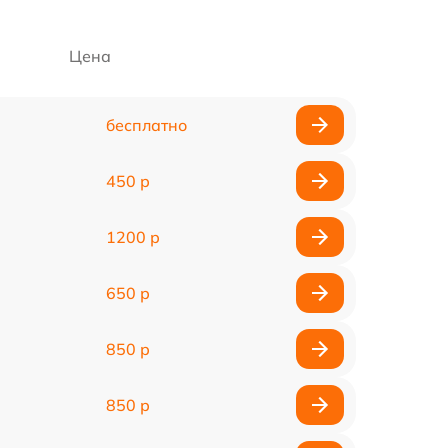
Цена
бесплатно
450 р
1200 р
650 р
850 р
850 р