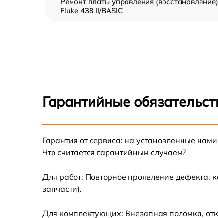
Ремонт платы управления (восстановление)
Fluke 438 II/BASIC
Прошивка (Обновление ПО) Fluke 438
II/BASIC
Замена дисплея (экрана) Fluke 438 II/BASIC
Замена корпуса Fluke 438 II/BASIC
Гарантийные обязательст
Замена аккумулятора Fluke 438 II/BASIC
Гарантия от сервиса: на установленные нами
Замена процессора Fluke 438 II/BASIC
Что считается гарантийным случаем?
Замена USB порта Fluke 438 II/BASIC
Для работ: Повторное проявление дефекта, 
запчасти).
Замена ключей управления Fluke 438
II/BASIC
Для комплектующих: Внезапная поломка, отк